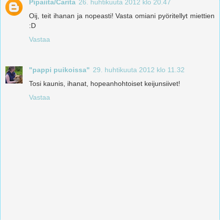
Pipaiita/Carita
26. huhtikuuta 2012 klo 20.47
Oij, teit ihanan ja nopeasti! Vasta omiani pyöritellyt miettien
:D
Vastaa
"pappi puikoissa"
29. huhtikuuta 2012 klo 11.32
Tosi kaunis, ihanat, hopeanhohtoiset keijunsiivet!
Vastaa